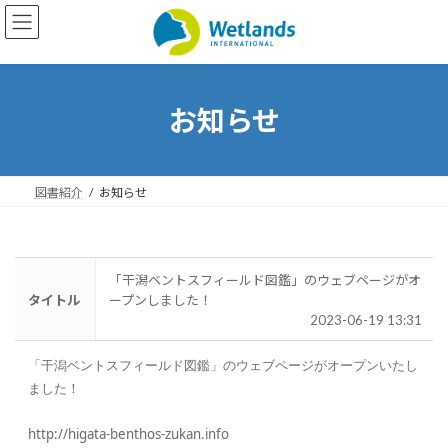
コ
ナ
ン
ビ
テ
ゲ
ン
ー
ツ
シ
へ
ョ
お知らせ
ス
ン
キ
に
ッ
移
プ
動
図書紹介
お知らせ
「干潟ベントスフィールド図鑑」のウェブページがオ
タイトル
ープンしました！
2023-06-19 13:31
「干潟ベントスフィールド図鑑」のウェブページがオープンいたし
ました！
http://higata-benthos-zukan.info