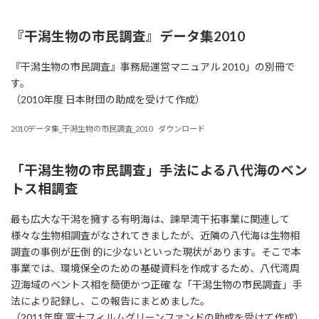
『干潟生物の市民調査』データ集2010
『干潟生物の市民調査』事務局運営マニュアル 2010」の別冊で
す。
（2010年度 日本財団の助成を受けて作成）
2010データ集_干潟生物の市民調査_2010
ダウンロード
「干潟生物の市民調査」手法による八代海のベン
トス相調査
最も広大な干潟を擁する有明海は、諫早湾干拓事業に関連して
様々な生物相調査がなされてきましたが、近隣の八代海は生物相
調査の事例が圧倒 的に少ないといった現状があります。そこで本
事業では、環境保全のための基礎資料を作成するため、八代湾周
辺海域のベントス相を簡便かつ正確 な「干潟生物の市民調査」手
法により記録し、この報告にまとめました。
（2011年度 富士フィルムグリーンファンドの助成を受けて作成）