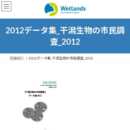
コ
ナ
ン
ビ
テ
ゲ
ン
ー
ツ
シ
2012データ集_干潟生物の市民調
へ
ョ
ス
ン
査_2012
キ
に
ッ
移
プ
動
図書紹介
2012データ集_干潟生物の市民調査_2012